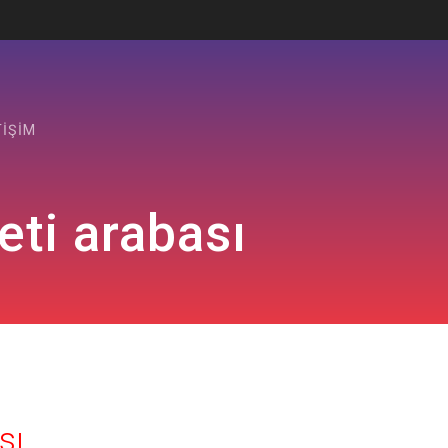
TIŞIM
ti arabası
sı