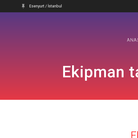
Skip
Esenyurt / İstanbul
to
content
ANA
Ekipman t
E