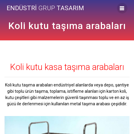
Skip
ENDÜSTRİ
GRUP
TASARIM
to
content
Koli kutu taşıma arabaları
Koli kutu kasa taşıma arabaları
Koli kutu taşıma arabaları endüstriyel alanlarda veya depo, şantiye
gibi toplu ürün taşıma, toplama, istifleme alanları için karton koli,
kutu çeşitleri gibi malzemelerin güvenli taşınması toplu ve en az iş
gücü ile derlenmesi için kullanılan metal taşıma arabası çeşididir.