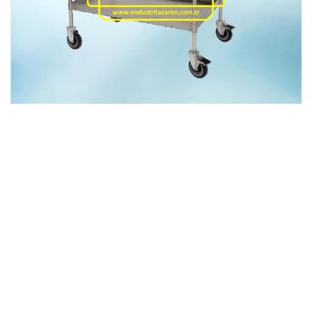
© 2026 ENDÜSTRİ GRUP TASARIM. WordPress ve
Materialis
teması
ile oluşturulmuştur