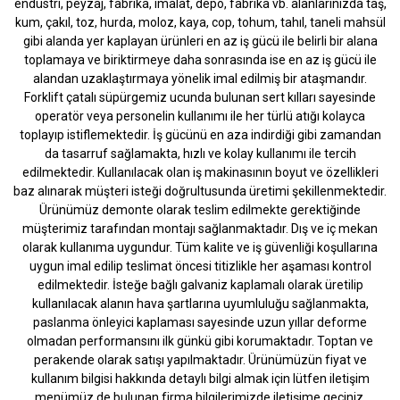
endüstri, peyzaj, fabrika, imalat, depo, fabrika vb. alanlarınızda taş,
kum, çakıl, toz, hurda, moloz, kaya, cop, tohum, tahıl, taneli mahsül
gibi alanda yer kaplayan ürünleri en az iş gücü ile belirli bir alana
toplamaya ve biriktirmeye daha sonrasında ise en az iş gücü ile
alandan uzaklaştırmaya yönelik imal edilmiş bir ataşmandır.
Forklift çatalı süpürgemiz ucunda bulunan sert kılları sayesinde
operatör veya personelin kullanımı ile her türlü atığı kolayca
toplayıp istiflemektedir. İş gücünü en aza indirdiği gibi zamandan
da tasarruf sağlamakta, hızlı ve kolay kullanımı ile tercih
edilmektedir. Kullanılacak olan iş makinasının boyut ve özellikleri
baz alınarak müşteri isteği doğrultusunda üretimi şekillenmektedir.
Ürünümüz demonte olarak teslim edilmekte gerektiğinde
müşterimiz tarafından montajı sağlanmaktadır. Dış ve iç mekan
olarak kullanıma uygundur. Tüm kalite ve iş güvenliği koşullarına
uygun imal edilip teslimat öncesi titizlikle her aşaması kontrol
edilmektedir. İsteğe bağlı galvaniz kaplamalı olarak üretilip
kullanılacak alanın hava şartlarına uyumluluğu sağlanmakta,
paslanma önleyici kaplaması sayesinde uzun yıllar deforme
olmadan performansını ilk günkü gibi korumaktadır. Toptan ve
perakende olarak satışı yapılmaktadır. Ürünümüzün fiyat ve
kullanım bilgisi hakkında detaylı bilgi almak için lütfen iletişim
menümüz de bulunan firma bilgilerimizde iletişime geçiniz.