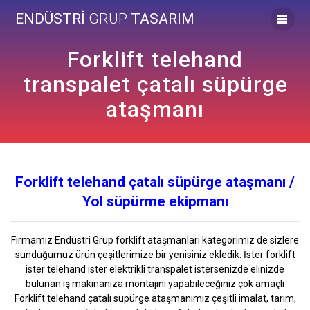
Skip
ENDÜSTRİ
GRUP
TASARIM
to
content
Forklift telehand
transpalet çatalı süpürge
ataşmanı
Forklift telehand çatalı süpürge ataşmanı /
Yol süpürme ekipmanı
Firmamız Endüstri Grup forklift ataşmanları kategorimiz de sizlere
sunduğumuz ürün çeşitlerimize bir yenisiniz ekledik. İster forklift
ister telehand ister elektrikli transpalet istersenizde elinizde
bulunan iş makinanıza montajını yapabileceğiniz çok amaçlı
Forklift telehand çatalı süpürge ataşmanımız çeşitli imalat, tarım,