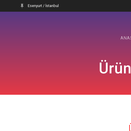
Skip
Esenyurt / İstanbul
to
content
ANA
Ürün