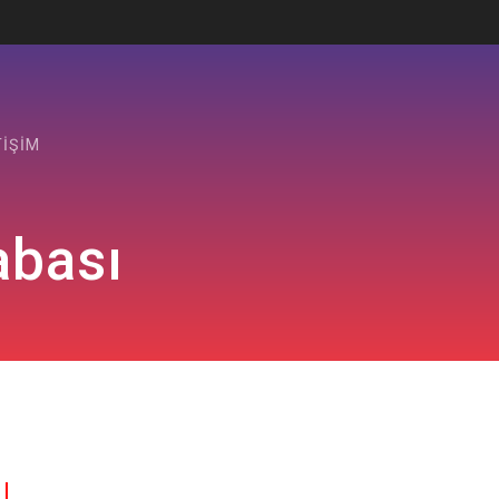
TIŞIM
abası
ı