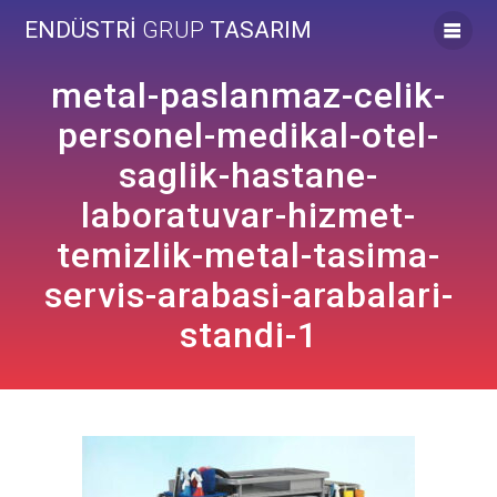
Skip
ENDÜSTRİ
GRUP
TASARIM
to
content
metal-paslanmaz-celik-
personel-medikal-otel-
saglik-hastane-
laboratuvar-hizmet-
temizlik-metal-tasima-
servis-arabasi-arabalari-
standi-1