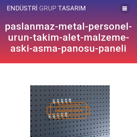
Skip
ENDÜSTRİ
GRUP
TASARIM
to
content
paslanmaz-metal-personel-
urun-takim-alet-malzeme-
aski-asma-panosu-paneli