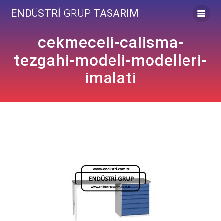
Skip
ENDÜSTRİ
GRUP
TASARIM
to
content
cekmeceli-calisma-
tezgahi-modeli-modelleri-
imalati