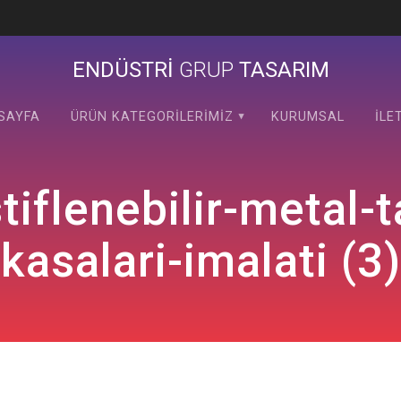
ENDÜSTRİ
GRUP
TASARIM
SAYFA
ÜRÜN KATEGORILERIMIZ
KURUMSAL
İLE
stiflenebilir-metal
kasalari-imalati (3)