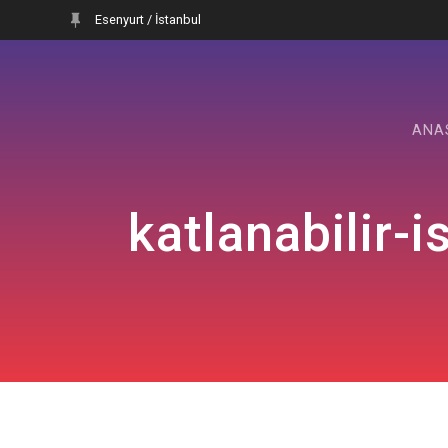
Skip
Esenyurt / İstanbul
to
content
ANA
katlanabilir-i