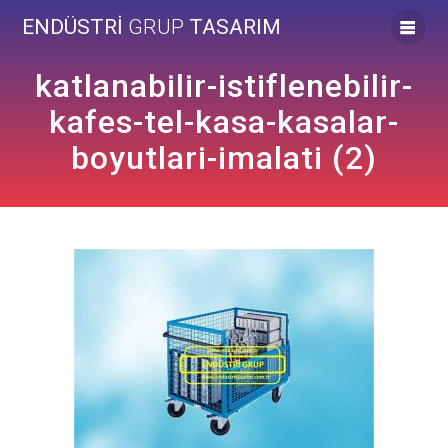
Skip
ENDÜSTRİ
GRUP
TASARIM
to
content
katlanabilir-istiflenebilir-
kafes-tel-kasa-kasalar-
boyutlari-imalati (2)