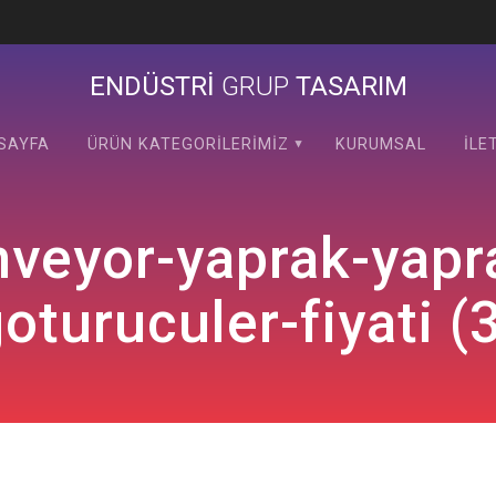
ENDÜSTRİ
GRUP
TASARIM
SAYFA
ÜRÜN KATEGORILERIMIZ
KURUMSAL
İLE
veyor-yaprak-yaprak
oturuculer-fiyati (