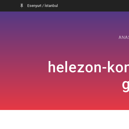
Skip
Esenyurt / İstanbul
to
content
ANA
helezon-kon
g