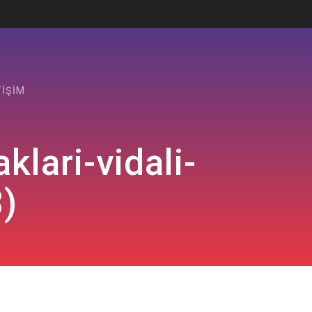
TIŞIM
lari-vidali-
3)