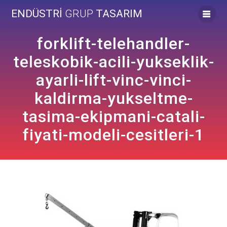
Skip
ENDÜSTRİ
GRUP
TASARIM
to
content
forklift-telehandler-
teleskobik-acili-yukseklik-
ayarli-lift-vinc-vinci-
kaldirma-yukseltme-
tasima-ekipmani-catali-
fiyati-modeli-cesitleri-1