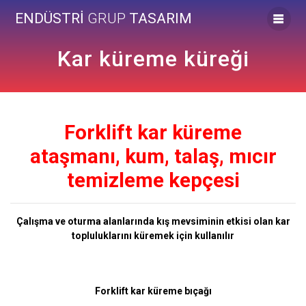
Skip
ENDÜSTRİ
GRUP
TASARIM
to
content
Kar küreme küreği
Forklift kar küreme
ataşmanı, kum, talaş, mıcır
temizleme kepçesi
Çalışma ve oturma alanlarında kış mevsiminin etkisi olan kar
topluluklarını küremek için kullanılır
Forklift kar küreme bıçağı