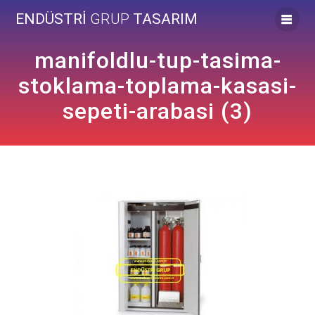
Skip
ENDÜSTRİ
GRUP
TASARIM
to
content
manifoldlu-tup-tasima-
stoklama-toplama-kasasi-
sepeti-arabasi (3)