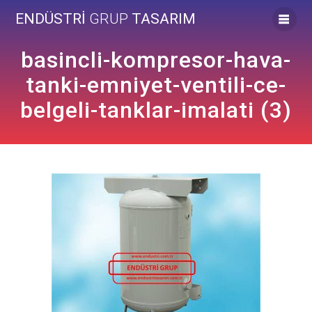
Skip
ENDÜSTRİ
GRUP
TASARIM
to
content
basincli-kompresor-hava-
tanki-emniyet-ventili-ce-
belgeli-tanklar-imalati (3)